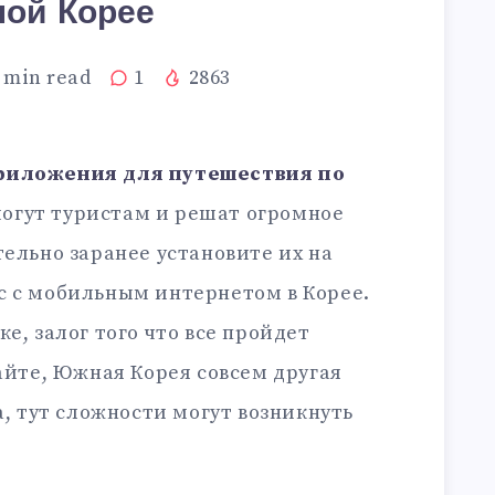
ой Корее
min read
1
2863
риложения для путешествия по
могут туристам и решат огромное
тельно заранее установите их на
с с мобильным интернетом в Корее.
е, залог того что все пройдет
вайте, Южная Корея совсем другая
а, тут сложности могут возникнуть