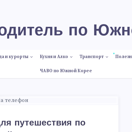
водитель по Южн
да и курорты
Кухня и Алко
Транспорт
Полезн
ЧАВО по Южной Корее
ля путешествия по