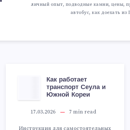
личный опыт, подводные камни, цены, п
автобус, как доехать из 
Как работает
Я
КАК
транспорт Сеула и
РАБОТАЕТ
Южной Кореи
ТРАНСПОРТ
17.03.2026
7
min read
СЕУЛА
Инструкция для самостоятельных