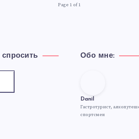
Page 1 of 1
 спросить
Обо мне:
Danil
am
mail
ntact
!
Danil
Гастротурист, алкопутеш
спортсмен
Website:
https://travel-