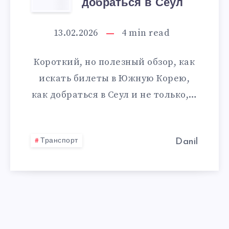
В
добраться в Сеул
ЮЖНУЮ
13.02.2026
4
min read
КОРЕЮ,
Короткий, но полезный обзор, как
ИЛИ
искать билеты в Южную Корею,
как добраться в Сеул и не только,…
КАК
ДОБРАТЬСЯ
Транспорт
Danil
В
СЕУЛ