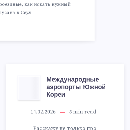
роездные, как искать нужный
Пусана в Сеул
Международные
МЕЖДУНАРОД
аэропорты Южной
АЭРОПОРТЫ
Кореи
ЮЖНОЙ
14.02.2026
5
min read
КОРЕИ
Расскажу не только про