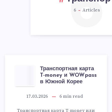
6
6
Articles
Транспортная карта
ТРАНСПОРТНА
T-money и WOWpass
КАРТА
в Южной Корее
T-
17.03.2026
6
min read
MONEY
Транспортная карта T-money или