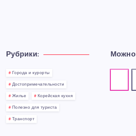
Рубрики:
Можно
Города и курорты
Instagr
E
Our
Co
Достопримечательности
photos!
me
Жилье
Корейская кухня
Полезно для туриста
Транспорт