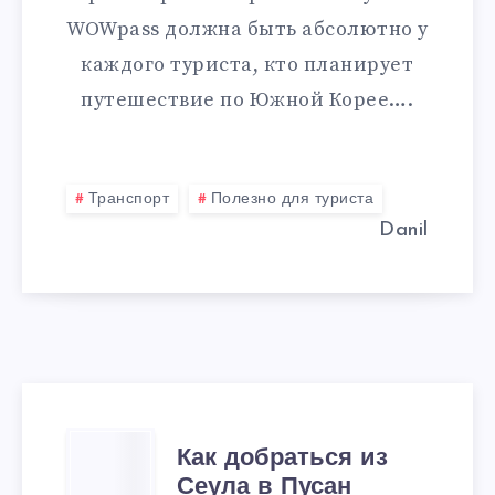
И
WOWpass должна быть абсолютно у
каждого туриста, кто планирует
WOWPASS
путешествие по Южной Корее….
В
ЮЖНОЙ
Транспорт
Полезно для туриста
КОРЕЕ
Danil
КАК
Как добраться из
Сеула в Пусан