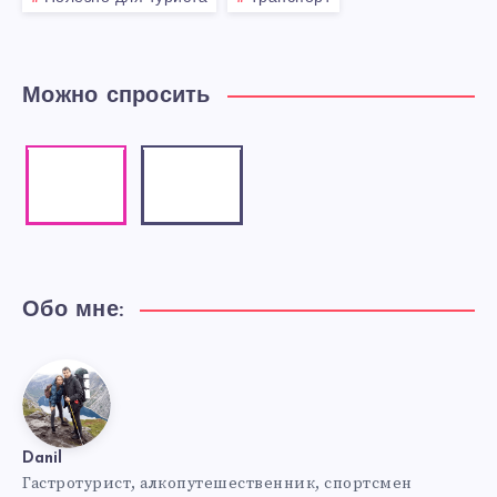
Можно спросить
Instagram
Email
Our
Contact
photos!
me!
Обо мне:
Danil
Danil
Гастротурист, алкопутешественник, спортсмен