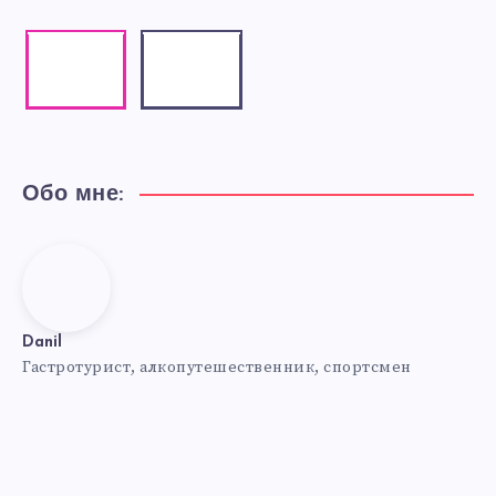
Instagram
Email
Our
Contact
photos!
me!
Обо мне:
Danil
Danil
Гастротурист, алкопутешественник, спортсмен
Website:
https://travel-
4-
fun.ru