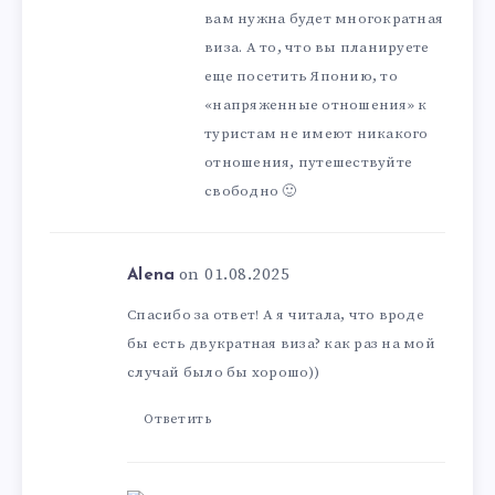
вам нужна будет многократная
виза. А то, что вы планируете
еще посетить Японию, то
«напряженные отношения» к
туристам не имеют никакого
отношения, путешествуйте
свободно 🙂
on 01.08.2025
Alena
Спасибо за ответ! А я читала, что вроде
бы есть двукратная виза? как раз на мой
случай было бы хорошо))
Ответить