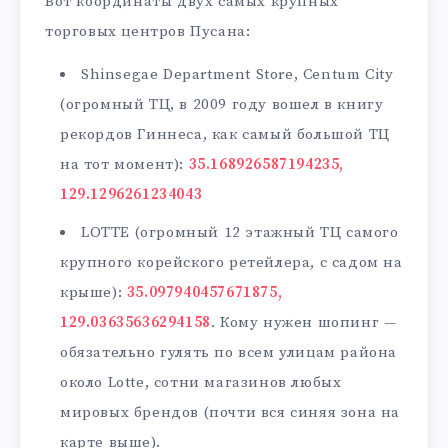
Вот координаты двух самых крупных
торговых центров Пусана:
Shinsegae Department Store, Centum City
(огромный ТЦ, в 2009 году вошел в книгу
рекордов Гиннеса, как самый большой ТЦ
на тот момент):
35.168926587194235,
129.1296261234043
LOTTE (огромный 12 этажный ТЦ самого
крупного корейского ретейлера, с садом на
крыше):
35.097940457671875,
129.03635636294158
. Кому нужен шопинг —
обязательно гулять по всем улицам района
около Lotte, сотни магазинов любых
мировых брендов (почти вся синяя зона на
карте выше).