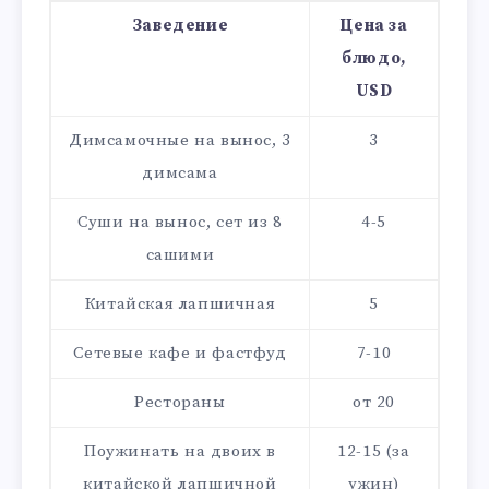
Заведение
Цена за
блюдо,
USD
Димсамочные на вынос, 3
3
димсама
Суши на вынос, сет из 8
4-5
сашими
Китайская лапшичная
5
Сетевые кафе и фастфуд
7-10
Рестораны
от 20
Поужинать на двоих в
12-15 (за
китайской лапшичной
ужин)