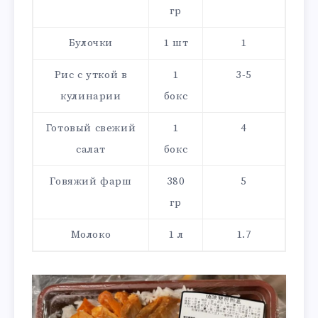
гр
Булочки
1 шт
1
Рис с уткой в
1
3-5
кулинарии
бокс
Готовый свежий
1
4
салат
бокс
Говяжий фарш
380
5
гр
Молоко
1 л
1.7