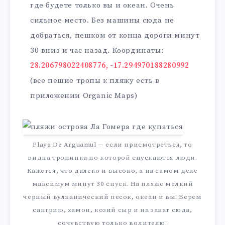
где будете только вы и океан. Очень
сильное место. Без машины сюда не
добраться, пешком от конца дороги минут
30 вниз и час назад. Координаты:
28.206798022408776, -17.294970188280992
(все пешие тропы к пляжу есть в
приложении Organic Maps)
Playa De Arguamul — если присмотреться, то
видна тропинка по которой спускаются люди.
Кажется, что далеко и высоко, а на самом деле
максимум минут 30 спуск. На пляже мелкий
черный вулканический песок, океан и вы! Берем
сангрию, хамон, козий сыр и на закат сюда,
сочувствую только водителю.