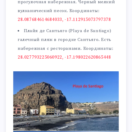
прогулочная набережная. Черный мелкий
вулканический песок. Координаты:
28.087684614684033, -17.112915073797378
Плайя де Сантьяго (Playa de Santiago)
галечный пляж в городке Сантьяго. Есть
набережная с ресторанами. Координаты:
28.027793225060922, -17.198022620865448