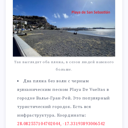
Так выглядят оба пляжа, в сезон людей намного
больше.
Два пляжа без волн с черным
вулканическим песком Playa De Vueltas в
городке Валье-Гран-Рей. Это популярный
туристический городок. Есть вся
инфраструктура. Координаты:
28.082557104702044, -17.33193893006542