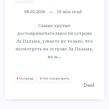
ПОСМОТРЕТЬ
НА
08.02.2026
10
min read
А
ОСТРОВЕ
Самые крутые
ЛА
достопримечательности острова
Ла Пальма, узнаете не только, что
ПАЛЬМА
посмотреть на острове Ла Пальма,
но и…
Острова
Что посмотреть
Danil