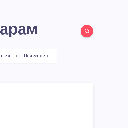
нарам
 и еда
Полезное