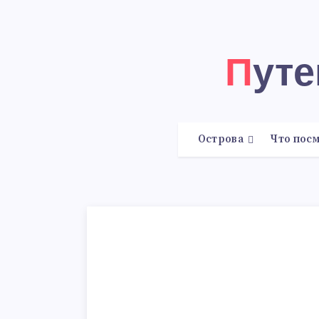
Пут
Острова
Что пос