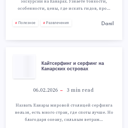
экскурсии на Канарах. Узнаете тонкости,
особенности, цены, где искать гидов, про…
Danil
Полезное
Развлечения
КАЙТСЕРФИНГ
Кайтсерфинг и серфинг на
Канарских островах
И
СЕРФИНГ
06.02.2026
3
min read
НА
Назвать Канары мировой столицей серфинга
нельзя, есть много стран, где споты лучше. Но
КАНАРСКИХ
благодаря океану, сильным ветрам…