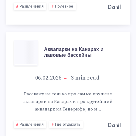
ОСТРОВАХ
Danil
Развлечения
Полезное
АКВАПАРКИ
Аквапарки на Канарах и
лавовые бассейны
НА
КАНАРАХ
06.02.2026
3
min read
И
Расскажу не только про самые крупные
аквапарки на Канарах и про крутейший
ЛАВОВЫЕ
аквапарк на Тенерифе, но и…
БАССЕЙНЫ
Danil
Развлечения
Где отдыхать