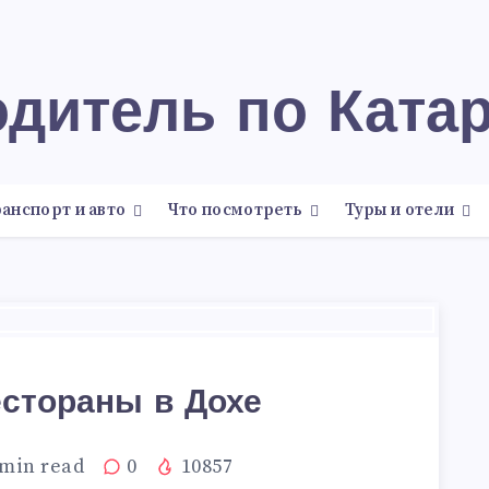
одитель по Ката
анспорт и авто
Что посмотреть
Туры и отели
естораны в Дохе
min read
0
10857