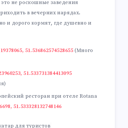
 это не роскошные заведения
приходить в вечерних нарядах.
но и дорого кормят, где душевно и
219378065, 51.536862574528655
(Много
23960253, 51.533731384413095
ня)
ропейский ресторан при отеле Rotana
6698, 51.533328132748146