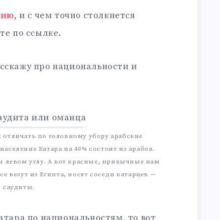
гию
, и с чем точно столкнется
те по ссылке.
асскажу про национальности и
к отличать по головному убору арабские
аселение Катара на 40% состоит из арабов.
 левом углу. А вот красные, привычные нам
се везут из Египта, носят соседи катарцев —
саудиты.
Катара по национальностям, то вот