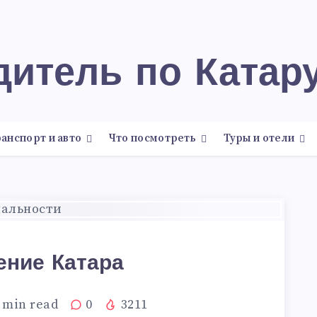
одитель по Катар
анспорт и авто
Что посмотреть
Туры и отели
ение Катара
min read
0
3211