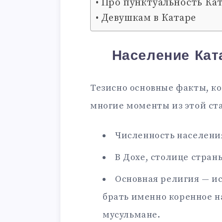
Про пунктуальность Ка
Девушкам в Катаре
Население Кат
Тезисно основные факты, к
многие моменты из этой ст
Численность населения
В Дохе, столице стран
Основная религия — ис
брать именно коренное на
мусульмане.