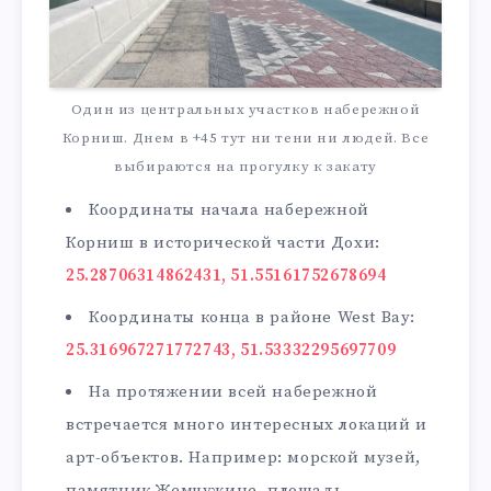
Один из центральных участков набережной
Корниш. Днем в +45 тут ни тени ни людей. Все
выбираются на прогулку к закату
Координаты начала набережной
Корниш в исторической части Дохи:
25.28706314862431, 51.55161752678694
Координаты конца в районе West Bay:
25.316967271772743, 51.53332295697709
На протяжении всей набережной
встречается много интересных локаций и
арт-объектов. Например: морской музей,
памятник Жемчужине, площадь