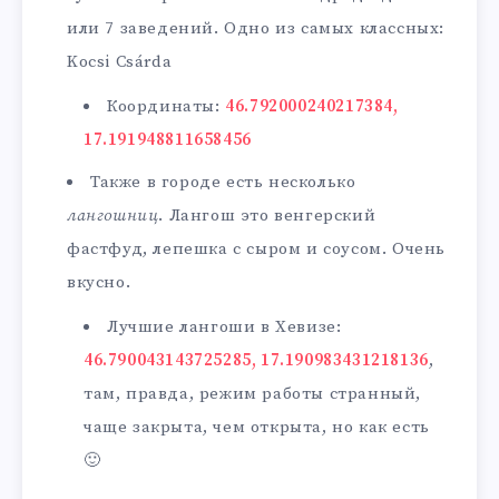
или 7 заведений. Одно из самых классных:
Kocsi Csárda
Координаты:
46.792000240217384,
17.191948811658456
Также в городе есть несколько
лангошниц
. Лангош это венгерский
фастфуд, лепешка с сыром и соусом. Очень
вкусно.
Лучшие лангоши в Хевизе:
46.790043143725285, 17.190983431218136
,
там, правда, режим работы странный,
чаще закрыта, чем открыта, но как есть
🙂