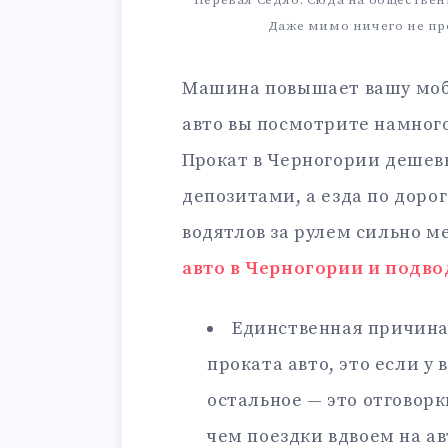
Перевал Седло. Сюда на обществен
Даже мимо ничего не про
Машина повышает вашу мобил
авто вы посмотрите намного 
Прокат в Черногории дешев
депозитами, а езда по доро
водятлов за рулем сильно м
авто в Черногории и подв
Единственная причина,
проката авто, это если у 
остальное — это отговор
чем поездки вдвоем на ав