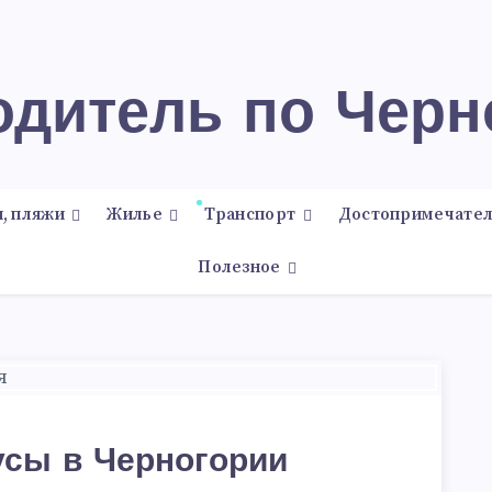
водитель по Чер
, пляжи
Жилье
Транспорт
Достопримечател
Полезное
усы в Черногории