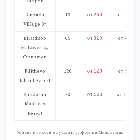
Sangeli
Embudu
10
от 260
от 4000
Village 3*
Ellaidhoo
65
от 320
от 4000
Maldives by
Cinnamon
Filitheyo
120
от 120
от 5000
Island Resort
Kandolhu
70
от 520
от 10000
Maldives
Resort
Рейтинг отелей с лучшим рифом на Мальдивах