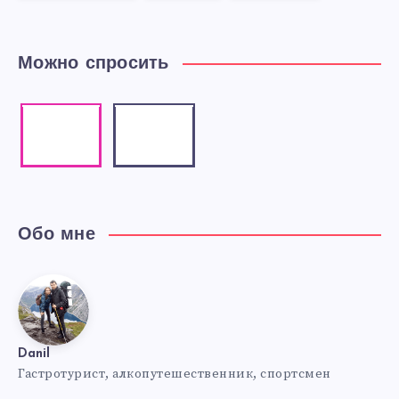
Можно спросить
Instagram
Email
Our
Contact
photos!
me!
Обо мне
Danil
Danil
Гастротурист, алкопутешественник, спортсмен