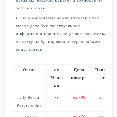
долларах, включая перелет и трансфер на
остров в отель.
По всем ссылкам можно кликать и там
вы найдете больше актуальной
информации про интересующий вас отель.
А ссылку на бронирование туров найдете
внизу статьи.
Отель
от
Цена
Пакетный
Мале,
номера
тур
км
Lily Beach
78
от 790
от 7000
Resort & Spa