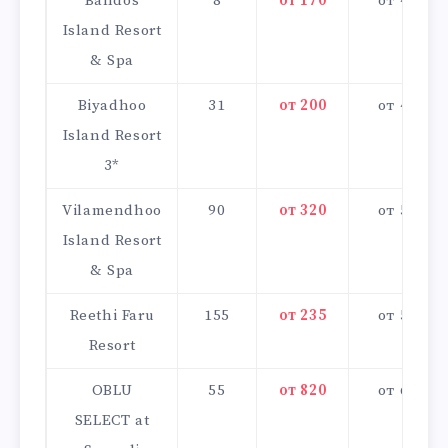
Bandos
8
от 170
от 4000
Island Resort
& Spa
Biyadhoo
31
от 200
от 4100
Island Resort
3*
Vilamendhoo
90
от 320
от 5500
Island Resort
& Spa
Reethi Faru
155
от 235
от 5000
Resort
OBLU
55
от 820
от 6000
SELECT at