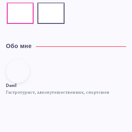
Instagram
Email
Our
Contact
photos!
me!
Обо мне
Danil
Danil
Гастротурист, алкопутешественник, спортсмен
Website:
https://travel-
4-
fun.ru