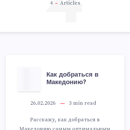
4
4
Articles
КАК
Как добраться в
Македонию?
ДОБРАТЬСЯ
В
26.02.2026
3
min read
МАКЕДОНИЮ?
Расскажу, как добраться в
Македонию самым оптимальным