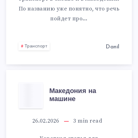
По названию уже понятно, что речь
пойдет про…
Транспорт
Danil
МАКЕДОНИЯ
Македония на
машине
НА
МАШИНЕ
26.02.2026
3
min read