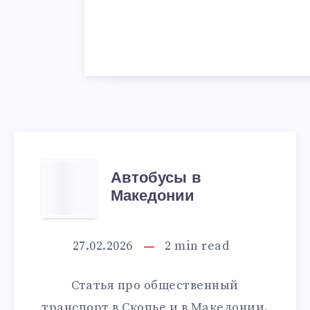
АВТОБУСЫ
Автобусы в
Македонии
В
МАКЕДОНИИ
27.02.2026
2
min read
Статья про общественный
транспорт в Скопье и в Македонии.