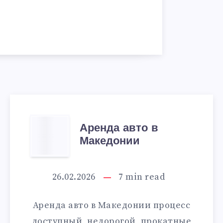
АРЕНДА
Аренда авто в
Македонии
АВТО
В
26.02.2026
7
min read
МАКЕДОНИИ
Аренда авто в Македонии процесс
доступный, недорогой, прокатные