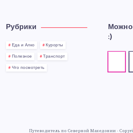
Рубрики
Можно
:)
Еда и Алко
Курорты
Instagr
E
Полезное
Транспорт
Our
Co
Что посмотреть
photos!
me
Путеводитель по Северной Македонии - Copyright