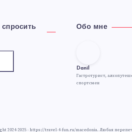
 спросить
Обо мне
Danil
am
mail
ntact
Danil
!
Гастротурист, алкопутеш
спортсмен
Website:
https://travel-
4-
fun.ru
 2024-2025 - https://travel-4-fun.ru/macedonia. Любая пере