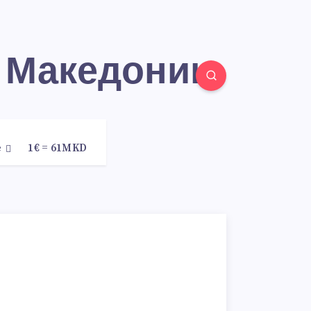
й Македонии
е
1€ = 61MKD