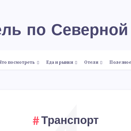
тель по Северно
Что посмотреть
Еда и рынки
Отели
Полезно
Транспорт